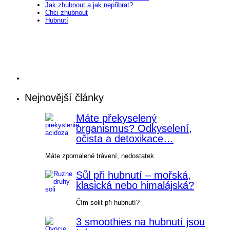
Jak zhubnout a jak nepřibrat?
Chci zhubnout
Hubnutí
Nejnovější články
Máte překyselený
organismus? Odkyselení,
očista a detoxikace…
Máte zpomalené trávení, nedostatek
Sůl při hubnutí – mořská,
klasická nebo himalájská?
Čím solit při hubnutí?
3 smoothies na hubnutí jsou