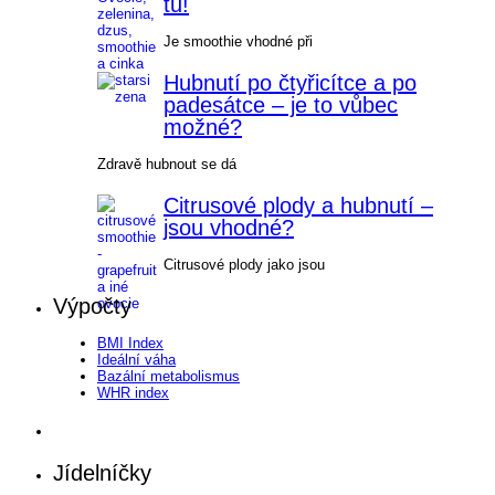
tu!
Je smoothie vhodné při
Hubnutí po čtyřicítce a po
padesátce – je to vůbec
možné?
Zdravě hubnout se dá
Citrusové plody a hubnutí –
jsou vhodné?
Citrusové plody jako jsou
Výpočty
BMI Index
Ideální váha
Bazální metabolismus
WHR index
Jídelníčky