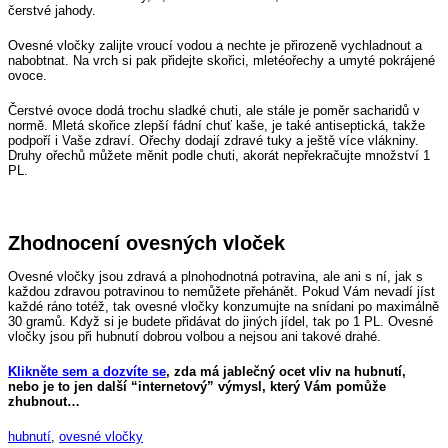
čerstvé jahody.
Ovesné vločky zalijte vroucí vodou a nechte je přirozeně vychladnout a
nabobtnat. Na vrch si pak přidejte skořici, mleté ​​ořechy a umyté pokrájené
ovoce.
Čerstvé ovoce dodá trochu sladké chuti, ale stále je poměr sacharidů v
normě. Mletá skořice zlepší fádní chuť kaše, je také antiseptická, takže
podpoří i Vaše zdraví. Ořechy dodají zdravé tuky a ještě více vlákniny.
Druhy ořechů můžete měnit podle chuti, akorát nepřekračujte množství 1
PL.
Zhodnocení ovesných vloček
Ovesné vločky jsou zdravá a plnohodnotná potravina, ale ani s ní, jak s
každou zdravou potravinou to nemůžete přehánět. Pokud Vám nevadí jíst
každé ráno totéž, tak ovesné vločky konzumujte na snídani po maximálně
30 gramů. Když si je budete přidávat do jiných jídel, tak po 1 PL. Ovesné
vločky jsou při hubnutí dobrou volbou a nejsou ani takové drahé.
Klikněte sem a dozvíte se
, zda má jablečný ocet vliv na hubnutí,
nebo je to jen další “internetový” výmysl, který Vám pomůže
zhubnout…
hubnutí
,
ovesné vločky