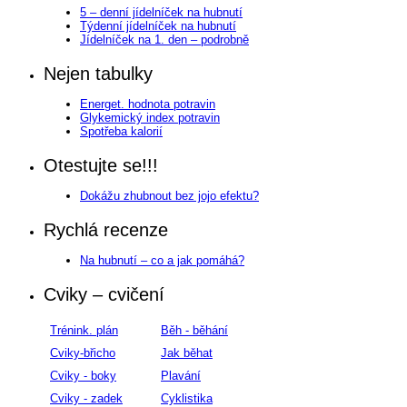
5 – denní jídelníček na hubnutí
Týdenní jídelníček na hubnutí
Jídelníček na 1. den – podrobně
Nejen tabulky
Energet. hodnota potravin
Glykemický index potravin
Spotřeba kalorií
Otestujte se!!!
Dokážu zhubnout bez jojo efektu?
Rychlá recenze
Na hubnutí – co a jak pomáhá?
Cviky – cvičení
Trénink. plán
Běh - běhání
Cviky-břicho
Jak běhat
Cviky - boky
Plavání
Cviky - zadek
Cyklistika