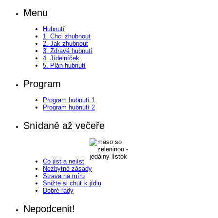
Menu
Hubnutí
1. Chci zhubnout
2. Jak zhubnout
3. Zdravé hubnutí
4. Jídelníček
5. Plán hubnutí
Program
Program hubnutí 1
Program hubnutí 2
Snídaně až večeře
Co jíst a nejíst
Nezbytné zásady
Strava na míru
Snižte si chuť k jídlu
Dobré rady
Nepodcenit!