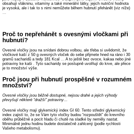
obsahují vlákninu, vitamíny a také minerální látky, jejich nutriční hodnota
je vysoká, ale i tak to s nimi nemůžete během hubnutí přehánět (viz níže)
…
Proč to nepřehánět s ovesnými vločkami při
hubnutí?
Ovesné vločky jsou na snídani dobrou volbou, ale třeba si uvědomit, že
vločkové kaší z 50 g ovesných vloček do sebe přijmete hned na ráno i 30
gramů sacharidů a tedy 181 Kcal … A to ještě bez ovoce, kakaa nebo jiné
potraviny ke kaši . Tyto sacharidy se postupně uvolňují do krve, ale přece
je to množství výše.
Proč jsou při hubnutí prospěšné v rozumném
množství?
Ovesné vločky jsou běžně dostupné, nejsou drahé a jejich výhody
převyšují některé “dražší” potraviny…
Ovesné vločky mají glykemický index GI 60. Tento střední glykemický
index zajistí to, že se Vám tyto vločky budou “rozpouštět” do krevního
oběhu průběžně a pocit hladu či chutě na sladké by neměly nastat.
Minimálně jednu hodinu budete dostatečně zahlcený (podle rychlosti
Vašeho metabolismu).