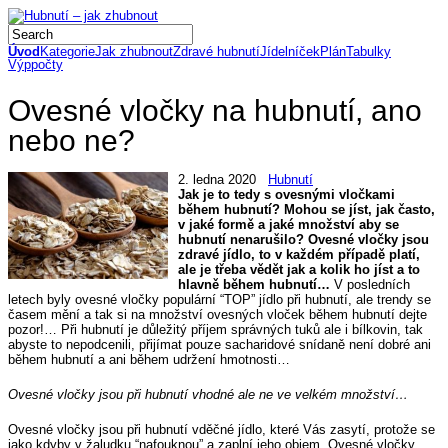
Úvod
Kategorie
Jak zhubnout
Zdravé hubnutí
Jídelníček
Plán
Tabulky
Výppočty
Ovesné vločky na hubnutí, ano
nebo ne?
2. ledna 2020
Hubnutí
Jak je to tedy s ovesnými vločkami
během hubnutí? Mohou se jíst, jak často,
v jaké formě a jaké množství aby se
hubnutí nenarušilo? Ovesné vločky jsou
zdravé jídlo, to v každém případě platí,
ale je třeba vědět jak a kolik ho jíst a to
hlavně během hubnutí…
V posledních
letech byly ovesné vločky populární “TOP” jídlo při hubnutí, ale trendy se
časem mění a tak si na množství ovesných vloček během hubnutí dejte
pozor!… Při hubnutí je důležitý příjem správných tuků ale i bílkovin, tak
abyste to nepodcenili, přijímat pouze sacharidové snídaně není dobré ani
během hubnutí a ani během udržení hmotnosti…
Ovesné vločky jsou při hubnutí vhodné ale ne ve velkém množství…
Ovesné vločky jsou při hubnutí vděčné jídlo, které Vás zasytí, protože se
jako kdyby v žaludku “nafouknou” a zaplní jeho objem. Ovesné vločky