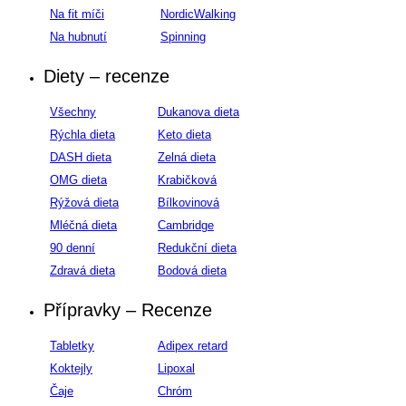
Na fit míči
NordicWalking
Na hubnutí
Spinning
Diety – recenze
Všechny
Dukanova dieta
Rýchla dieta
Keto dieta
DASH dieta
Zelná dieta
OMG dieta
Krabičková
Rýžová dieta
Bílkovinová
Mléčná dieta
Cambridge
90 denní
Redukční dieta
Zdravá dieta
Bodová dieta
Přípravky – Recenze
Tabletky
Adipex retard
Koktejly
Lipoxal
Čaje
Chróm