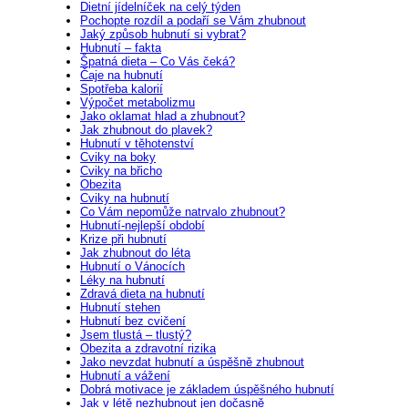
Dietní jídelníček na celý týden
Pochopte rozdíl a podaří se Vám zhubnout
Jaký způsob hubnutí si vybrat?
Hubnutí – fakta
Špatná dieta – Co Vás čeká?
Čaje na hubnutí
Spotřeba kalorií
Výpočet metabolizmu
Jako oklamat hlad a zhubnout?
Jak zhubnout do plavek?
Hubnutí v těhotenství
Cviky na boky
Cviky na břicho
Obezita
Cviky na hubnutí
Co Vám nepomůže natrvalo zhubnout?
Hubnutí-nejlepší období
Krize při hubnutí
Jak zhubnout do léta
Hubnutí o Vánocích
Léky na hubnutí
Zdravá dieta na hubnutí
Hubnutí stehen
Hubnutí bez cvičení
Jsem tlustá – tlustý?
Obezita a zdravotní rizika
Jako nevzdat hubnutí a úspěšně zhubnout
Hubnutí a vážení
Dobrá motivace je základem úspěšného hubnutí
Jak v létě nezhubnout jen dočasně