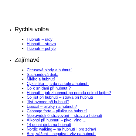
Rychlá volba
Hubnutí – rady
Hubnutí – strava
Hubnutí – pohyb
Zajímavé
Citrusové plody a hubnutí
Sacharidová dieta
Mléko a hubnutí
Cyklistika – jízda na kole a hubnutí
Co k snídani při hubnutí?
Hubnutí – jak zhubnout po porodu pokud kojím?
Co jíst při hubnutí – strava při hubnutí
Jíst ovovce při hubnutí?
Lipoxal – pilulky na hubnutí?
Cabbage forte – pilulky na hubnutí
Nepravidelné stravování – strava a hubnutí
Alkohol při hubnutí – pivo, víno,…
14 denní dieta na hubnutí
Nordic walking – na hubnutí i pro zdraví
Bmi, vážení – negativní vliv na hubnutí