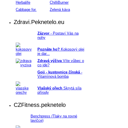
Herbalife
ChilliBurner
Cabbage for.
Zelená káva
Zdravi.Peknetelo.eu
Zázvor
- Postaví Vás na
nohy
Poznáte ho?
Kokosový olej
je dar...
Zdravá výživa
Víte vůbec o
co jde?
Goji - kustovnice čínská
-
Vitamínová bomba
Vlašský ořech
Skrytá síla
přírody
CZFitness.peknetelo
Benchpress (Tlaky na rovné
lavičce)