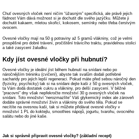
Chuť ovesných vloček není ničím “úžasným” specifická, ale právě jejich
fádnost Vám dává možnost si je dochutit dle svého jazýčku. Můžete ji
dochutit kakaem, mletou skořicí, kokosem, semínky nebo třeba čerstvým
ovocem.
Ovesné vločky mají na 50 g potraviny až 5 gramů vlákniny, což je velmi
prospěšné pro dobré trávení, pročištění trávicího traktu, pravidelnou stolici
a také zasycení žaludku.
Kdy jíst ovesné vločky při hubnutí?
Ovesné vločky je ideální jíst během hubnutí na snídani nebo po
náročnějším tréninku (cvičení), abyste tak svalům dodali potřebné
sacharidy pro jejich lepší regeneraci. Pokud máte před sebou náročný den
(fyzicky, psychicky) tak si na snídani dejte kaši z 50 g ovesných vloček,
ta Vám dodá dostatek cukru a vlákniny, pro delší zasycení. V běžné
“pracovní” dny však nepřekročte množství 30 g ovesných vloček na
snídani. Toto množství “nerozmazlíte” Váš glykemický index ale zároveň
dodáte správné množství živin a vlákniny do svého těla. Pokud se
necítíte na ovesnou kaši, tak si můžete přidávat ovesné vločky v
množství 1 PL do koktejlu, smoothies nápojů, jogurtu, tvarohu, ovocného
salátu nebo do jiné kaše.
Jak si správně připravit ovesné vločky? (základní recept)