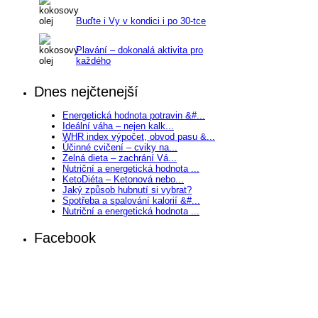
Buďte i Vy v kondici i po 30-tce
Plavání – dokonalá aktivita pro
každého
Dnes nejčtenejší
Energetická hodnota potravin &#...
Ideální váha – nejen kalk...
WHR index výpočet, obvod pasu &...
Účinné cvičení – cviky na...
Zelná dieta – zachrání Vá...
Nutriční a energetická hodnota ...
KetoDiéta – Ketonová nebo...
Jaký způsob hubnutí si vybrat?
Spotřeba a spalování kalorií &#...
Nutriční a energetická hodnota ...
Facebook