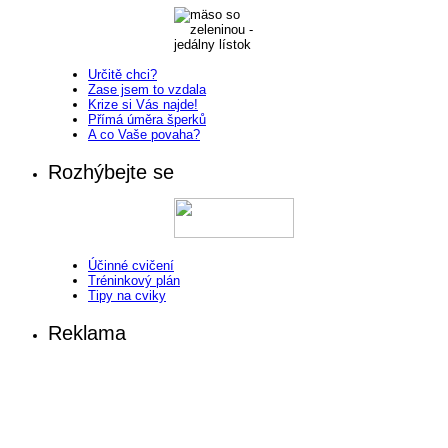
Určitě chci?
Zase jsem to vzdala
Krize si Vás najde!
Přímá úměra šperků
A co Vaše povaha?
Rozhýbejte se
Účinné cvičení
Tréninkový plán
Tipy na cviky
Reklama