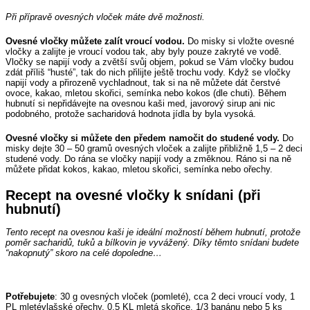
Při přípravě ovesných vloček máte dvě možnosti.
Ovesné vločky můžete zalít vroucí vodou.
Do misky si vložte ovesné
vločky a zalijte je vroucí vodou tak, aby byly pouze zakryté ve vodě.
Vločky se napijí vody a zvětší svůj objem, pokud se Vám vločky budou
zdát příliš “husté”, tak do nich přilijte ještě trochu vody. Když se vločky
napijí vody a přirozeně vychladnout, tak si na ně můžete dát čerstvé
ovoce, kakao, mletou skořici, semínka nebo kokos (dle chuti). Během
hubnutí si nepřidávejte na ovesnou kaši med, javorový sirup ani nic
podobného, ​​protože sacharidová hodnota jídla by byla vysoká.
Ovesné vločky si můžete den předem namočit do studené vody.
Do
misky dejte 30 – 50 gramů ovesných vloček a zalijte přibližně 1,5 – 2 deci
studené vody. Do rána se vločky napijí vody a změknou. Ráno si na ně
můžete přidat kokos, kakao, mletou skořici, semínka nebo ořechy.
Recept na ovesné vločky k snídani (při
hubnutí)
Tento recept na ovesnou kaši je ideální možností během hubnutí, protože
poměr sacharidů, tuků a bílkovin je vyvážený. Díky těmto snídani budete
“nakopnutý” skoro na celé dopoledne…
Potřebujete
: 30 g ovesných vloček (pomleté), cca 2 deci vroucí vody, 1
PL mleté ​​vlašské ořechy, 0,5 KL mletá skořice, 1/3 banánu nebo 5 ks