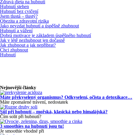
Zdravá dieta na hubnutí
Hubnutí stehen
Hubnutí bez cvičení
Jsem tlustá – tlustý?
Obezita a zdravotní rizika
Jako nevzdat hubnutí a úspěšně zhubnout
Hubnutí a vážení
Dobrá motivace je základem úspěšného hubnutí
Jak v létě nezhubnout jen dočasně
Jak zhubnout a jak nepřibrat?
Chci zhubnout
Hubnutí
Nejnovější články
Máte překyselený organismus? Odkyselení, očista a detoxikace…
Máte zpomalené trávení, nedostatek
Sůl při hubnutí – mořská, klasická nebo himalájská?
Čím solit při hubnutí?
3 smoothies na hubnutí jsou tu!
Je smoothie vhodné při