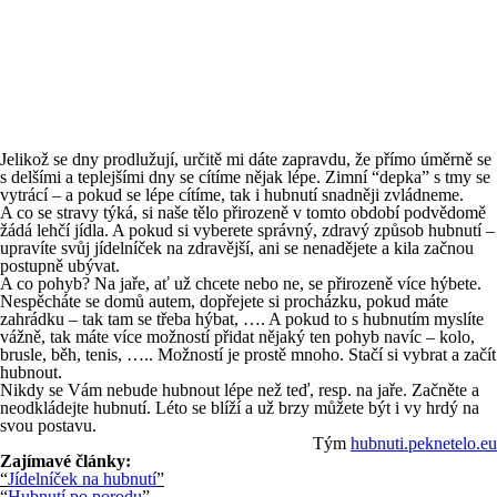
Jelikož se dny prodlužují, určitě mi dáte zapravdu, že přímo úměrně se
s delšími a teplejšími dny se cítíme nějak lépe. Zimní “depka” s tmy se
vytrácí – a pokud se lépe cítíme, tak i hubnutí snadněji zvládneme.
A co se stravy týká, si naše tělo přirozeně v tomto období podvědomě
žádá lehčí jídla. A pokud si vyberete správný, zdravý způsob hubnutí –
upravíte svůj jídelníček na zdravější, ani se nenadějete a kila začnou
postupně ubývat.
A co pohyb? Na jaře, ať už chcete nebo ne, se přirozeně více hýbete.
Nespěcháte se domů autem, dopřejete si procházku, pokud máte
zahrádku – tak tam se třeba hýbat, …. A pokud to s hubnutím myslíte
vážně, tak máte více možností přidat nějaký ten pohyb navíc – kolo,
brusle, běh, tenis, ….. Možností je prostě mnoho. Stačí si vybrat a začít
hubnout.
Nikdy se Vám nebude hubnout lépe než teď, resp. na jaře. Začněte a
neodkládejte hubnutí. Léto se blíží a už brzy můžete být i vy hrdý na
svou postavu.
Tým
hubnuti.peknetelo.eu
Zajímavé články:
“
Jídelníček na hubnutí
”
“
Hubnutí po porodu
”