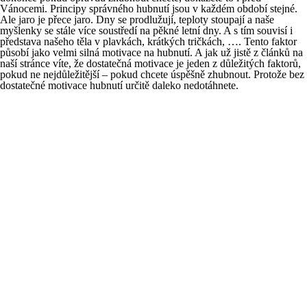
Vánocemi. Principy správného hubnutí jsou v každém období stejné.
Ale jaro je přece jaro. Dny se prodlužují, teploty stoupají a naše
myšlenky se stále více soustředí na pěkné letní dny. A s tím souvisí i
představa našeho těla v plavkách, krátkých tričkách, …. Tento faktor
působí jako velmi silná motivace na hubnutí. A jak už jistě z článků na
naší stránce víte, že dostatečná motivace je jeden z důležitých faktorů,
pokud ne nejdůležitější – pokud chcete úspěšně zhubnout. Protože bez
dostatečné motivace hubnutí určitě daleko nedotáhnete.