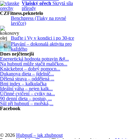
Vlašský ořech
Skrytá síla
přírody
CZFitness.peknetelo
Benchpress (Tlaky na rovné
lavičce)
Buďte i Vy v kondici i po 30-tce
Plavání – dokonalá aktivita pro
každého
Dnes nejčtenejší
Energetická hodnota potravin &#...
Na hubnutí může stačit maličkos...
Knäckebrot – dobrý pomocn...
Dukanova dieta – jídelníč...
Dělená strava – oddělená ...
Bmi index – kalkulačka
Ideální váha – nejen kalk...
Účinné cvičení – cviky na...
90 denní dieta – postup, ...
Sůl při hubnutí – mořská,...
Facebook
© 2026
Hubnutí – jak zhubnout