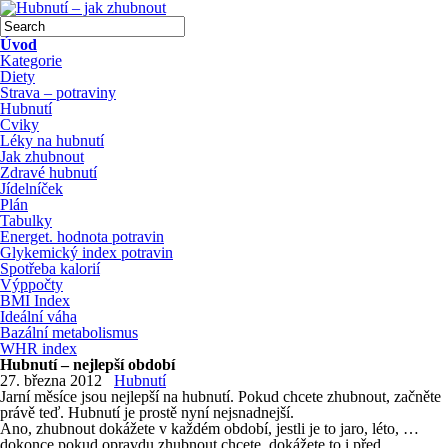
Úvod
Kategorie
Diety
Strava – potraviny
Hubnutí
Cviky
Léky na hubnutí
Jak zhubnout
Zdravé hubnutí
Jídelníček
Plán
Tabulky
Energet. hodnota potravin
Glykemický index potravin
Spotřeba kalorií
Výppočty
BMI Index
Ideální váha
Bazální metabolismus
WHR index
Hubnutí – nejlepší období
27. března 2012
Hubnutí
Jarní měsíce jsou nejlepší na hubnutí. Pokud chcete zhubnout, začněte
právě teď. Hubnutí je prostě nyní nejsnadnejší.
Ano, zhubnout dokážete v každém období, jestli je to jaro, léto, …
dokonce pokud opravdu zhubnout chcete, dokážete to i před