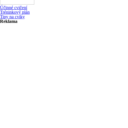
Účinné cvičení
Tréninkový plán
Tipy na cviky
Reklama