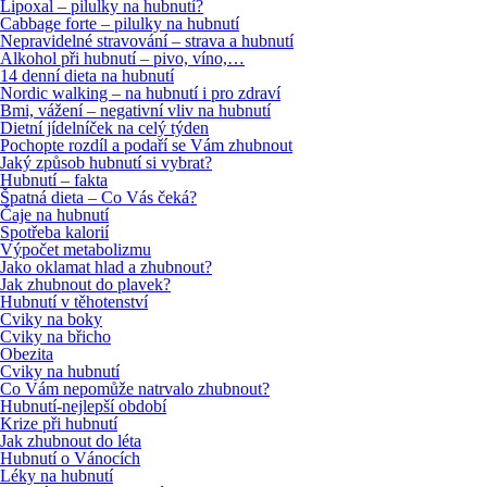
Lipoxal – pilulky na hubnutí?
Cabbage forte – pilulky na hubnutí
Nepravidelné stravování – strava a hubnutí
Alkohol při hubnutí – pivo, víno,…
14 denní dieta na hubnutí
Nordic walking – na hubnutí i pro zdraví
Bmi, vážení – negativní vliv na hubnutí
Dietní jídelníček na celý týden
Pochopte rozdíl a podaří se Vám zhubnout
Jaký způsob hubnutí si vybrat?
Hubnutí – fakta
Špatná dieta – Co Vás čeká?
Čaje na hubnutí
Spotřeba kalorií
Výpočet metabolizmu
Jako oklamat hlad a zhubnout?
Jak zhubnout do plavek?
Hubnutí v těhotenství
Cviky na boky
Cviky na břicho
Obezita
Cviky na hubnutí
Co Vám nepomůže natrvalo zhubnout?
Hubnutí-nejlepší období
Krize při hubnutí
Jak zhubnout do léta
Hubnutí o Vánocích
Léky na hubnutí