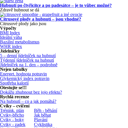
Hubnutí po čtyřicítce a po padesátce – je to vůbec možné?
Zdravě hubnout se dá
Citrusové plody a hubnutí – jsou vhodné?
Citrusové plody jako jsou
Výpočty
BMI Index
Ideální váha
Bazální metabolismus
WHR index
Jídelníčky
5 – denní jídelníček na hubnutí
Týdenní jídelníček na hubnutí
Jídelníček na 1. den – podrobně
Nejen tabulky
Energet. hodnota potravin
Glykemický index potravin
Spotřeba kalorií
Otestujte se!!!
Dokážu zhubnout bez jojo efektu?
Rychlá recenze
Na hubnutí – co a jak pomáhá?
Cviky – cvičení
Trénink. plán
Běh - běhání
Cviky-břicho
Jak běhat
Cviky - boky
Plavání
Cviky - zadek
Cyklistika