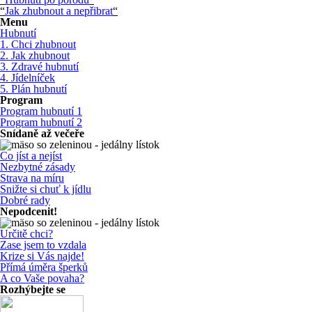
“
Jak zhubnout a nepřibrat
“
Menu
Hubnutí
1. Chci zhubnout
2. Jak zhubnout
3. Zdravé hubnutí
4. Jídelníček
5. Plán hubnutí
Program
Program hubnutí 1
Program hubnutí 2
Snídaně až večeře
Co jíst a nejíst
Nezbytné zásady
Strava na míru
Snižte si chuť k jídlu
Dobré rady
Nepodcenit!
Určitě chci?
Zase jsem to vzdala
Krize si Vás najde!
Přímá úměra šperků
A co Vaše povaha?
Rozhýbejte se