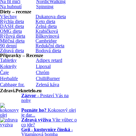
Na fit míči
NordicWalking
Na hubnutí
Spinning
Diety – recenze
Všechny
Dukanova dieta
Rýchla dieta
Keto dieta
DASH dieta
Zelná dieta
OMG dieta
Krabičková
Rýžová dieta
Bílkovinová
Mléčná dieta
Cambridge
90 denní
Redukční dieta
Zdravá dieta
Bodová dieta
Přípravky – Recenze
Tabletky
Adipex retard
Koktejly
Lipoxal
Čaje
Chróm
Herbalife
ChilliBurner
Cabbage for.
Zelená káva
Zdravi.Peknetelo.eu
Zázvor
- Postaví Vás na
nohy
Poznáte ho?
Kokosový olej
je dar...
Zdravá výživa
Víte vůbec o
co jde?
Goji - kustovnice čínská
-
Vitamínová bomba