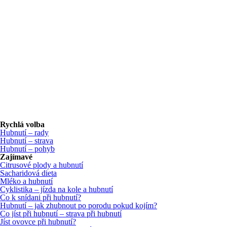
Rychlá volba
Hubnutí – rady
Hubnutí – strava
Hubnutí – pohyb
Zajímavé
Citrusové plody a hubnutí
Sacharidová dieta
Mléko a hubnutí
Cyklistika – jízda na kole a hubnutí
Co k snídani při hubnutí?
Hubnutí – jak zhubnout po porodu pokud kojím?
Co jíst při hubnutí – strava při hubnutí
Jíst ovovce při hubnutí?