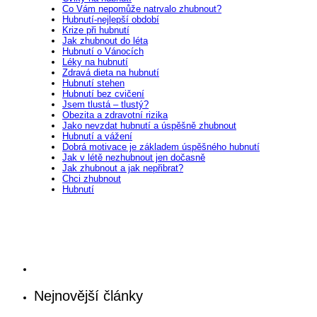
Co Vám nepomůže natrvalo zhubnout?
Hubnutí-nejlepší období
Krize při hubnutí
Jak zhubnout do léta
Hubnutí o Vánocích
Léky na hubnutí
Zdravá dieta na hubnutí
Hubnutí stehen
Hubnutí bez cvičení
Jsem tlustá – tlustý?
Obezita a zdravotní rizika
Jako nevzdat hubnutí a úspěšně zhubnout
Hubnutí a vážení
Dobrá motivace je základem úspěšného hubnutí
Jak v létě nezhubnout jen dočasně
Jak zhubnout a jak nepřibrat?
Chci zhubnout
Hubnutí
Nejnovější články