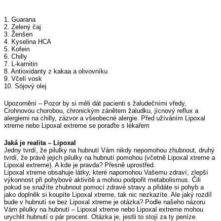
1. Guarana
2. Zelený čaj
3. Ženšen
4. Kyselina HCA
5. Kofein
6. Chilly
7. L-karnitin
8. Antioxidanty z kakaa a olivovníku
9. Včelí vosk
10. Sójový olej
Upozornění – Pozor by si měli dát pacienti s žaludečními vředy,
Crohnovou chorobou, chronickým zánětem žaludku, jícnový reflux a
alergiemi na chilly, zázvor a všeobecné alergie. Před užíváním Lipoxal
xtreme nebo Lipoxal extreme se poraďte s lékařem
Jaká je realita – Lipoxal
Jedny tvrdí, že pilulky na hubnutí Vám nikdy nepomohou zhubnout, druhý
tvrdí, že právě jejich pilulky na hubnutí pomohou (včetně Lipoxal xtreme a
Lipoxal extreme). A kde je pravda? Přesně uprostřed.
Lipoxal xtreme obsahuje látky, které napomohou Vašemu zdraví, zlepší
výkonnost při pohybové aktivitě a mohou podpořit metabolismus. Čili
pokud se snažíte zhubnout pomocí zdravé stravy a přidáte si pohyb a
jako doplněk si koupíte Lipoxal xtreme, tak nic nezkazíte. Ale jaký rozdíl
bude v hubnutí se bez Lipoxal xtreme je otázka? Podle našeho názoru
Vám pilulky na hubnutí – Lipoxal xtreme nebo Lipoxal extreme mohou
urychlit hubnutí o pár procent. Otázka je, jestli to stojí za ty peníze.