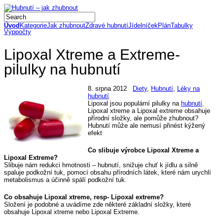
Úvod
Kategorie
Jak zhubnout
Zdravé hubnutí
Jídelníček
Plán
Tabulky
Výppočty
Lipoxal Xtreme a Extreme-
pilulky na hubnutí
8. srpna 2012
Diety
,
Hubnutí
,
Léky na
hubnutí
Lipoxal jsou populární pilulky na
hubnutí
.
Lipoxal xtreme a Lipoxal extreme obsahuje
přírodní složky, ale pomůže zhubnout?
Hubnutí může ale nemusí přinést kýžený
efekt
Co slibuje výrobce Lipoxal Xtreme a
Lipoxal Extreme?
Slibuje nám redukci hmotnosti – hubnutí, snižuje chuť k jídlu a silně
spaluje podkožní tuk, pomocí obsahu přírodních látek, které nám urychlí
metabolismus a účinně spálí podkožní tuk.
Co obsahuje Lipoxal xtreme, resp- Lipoxal extreme?
Složení je podobné a uvádíme zde některé základní složky, které
obsahuje Lipoxal xtreme nebo Lipoxal Extreme.