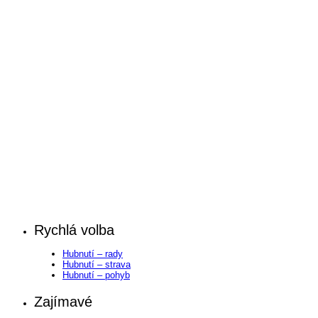
Rychlá volba
Hubnutí – rady
Hubnutí – strava
Hubnutí – pohyb
Zajímavé