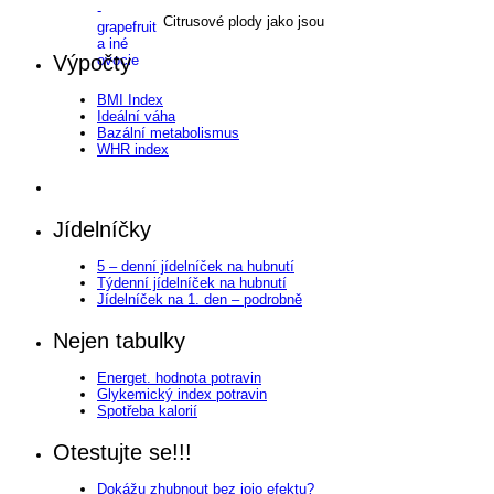
Citrusové plody jako jsou
Výpočty
BMI Index
Ideální váha
Bazální metabolismus
WHR index
Jídelníčky
5 – denní jídelníček na hubnutí
Týdenní jídelníček na hubnutí
Jídelníček na 1. den – podrobně
Nejen tabulky
Energet. hodnota potravin
Glykemický index potravin
Spotřeba kalorií
Otestujte se!!!
Dokážu zhubnout bez jojo efektu?