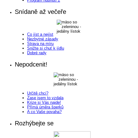
Program hubnutí 2
Snídaně až večeře
Co jíst a nejíst
Nezbytné zásady
Strava na míru
Snižte si chuť k jídlu
Dobré rady
Nepodcenit!
Určitě chci?
Zase jsem to vzdala
Krize si Vás najde!
Přímá úměra šperků
A co Vaše povaha?
Rozhýbejte se