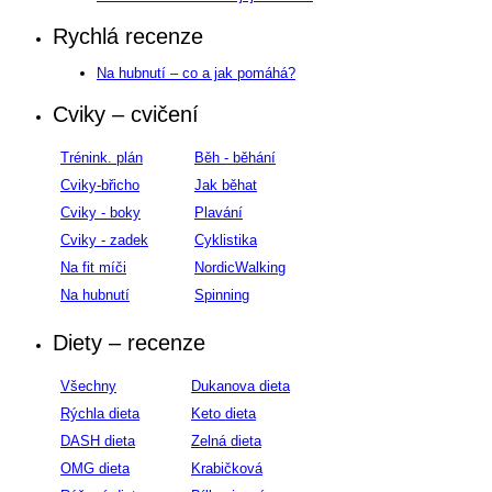
Rychlá recenze
Na hubnutí – co a jak pomáhá?
Cviky – cvičení
Trénink. plán
Běh - běhání
Cviky-břicho
Jak běhat
Cviky - boky
Plavání
Cviky - zadek
Cyklistika
Na fit míči
NordicWalking
Na hubnutí
Spinning
Diety – recenze
Všechny
Dukanova dieta
Rýchla dieta
Keto dieta
DASH dieta
Zelná dieta
OMG dieta
Krabičková