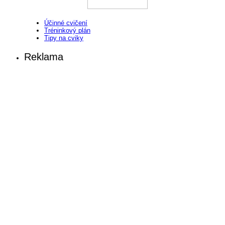
Účinné cvičení
Tréninkový plán
Tipy na cviky
Reklama