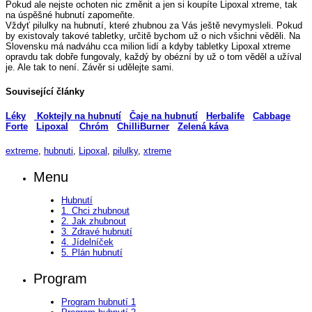
Pokud ale nejste ochoten nic změnit a jen si koupíte Lipoxal xtreme, tak
na úspěšné hubnutí zapomeňte.
Vždyť pilulky na hubnutí, které zhubnou za Vás ještě nevymysleli. Pokud
by existovaly takové tabletky, určitě bychom už o nich všichni věděli. Na
Slovensku má nadváhu cca milion lidí a kdyby tabletky Lipoxal xtreme
opravdu tak dobře fungovaly, každý by obézní by už o tom věděl a užíval
je. Ale tak to není. Závěr si udělejte sami.
Související články
Léky
Koktejly na hubnutí
Čaje na hubnutí
Herbalife
Cabbage
Forte
Lipoxal
Chróm
ChilliBurner
Zelená káva
extreme
,
hubnuti
,
Lipoxal
,
pilulky
,
xtreme
Menu
Hubnutí
1. Chci zhubnout
2. Jak zhubnout
3. Zdravé hubnutí
4. Jídelníček
5. Plán hubnutí
Program
Program hubnutí 1