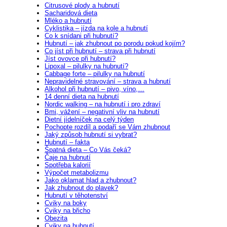
Citrusové plody a hubnutí
Sacharidová dieta
Mléko a hubnutí
Cyklistika – jízda na kole a hubnutí
Co k snídani při hubnutí?
Hubnutí – jak zhubnout po porodu pokud kojím?
Co jíst při hubnutí – strava při hubnutí
Jíst ovovce při hubnutí?
Lipoxal – pilulky na hubnutí?
Cabbage forte – pilulky na hubnutí
Nepravidelné stravování – strava a hubnutí
Alkohol při hubnutí – pivo, víno,…
14 denní dieta na hubnutí
Nordic walking – na hubnutí i pro zdraví
Bmi, vážení – negativní vliv na hubnutí
Dietní jídelníček na celý týden
Pochopte rozdíl a podaří se Vám zhubnout
Jaký způsob hubnutí si vybrat?
Hubnutí – fakta
Špatná dieta – Co Vás čeká?
Čaje na hubnutí
Spotřeba kalorií
Výpočet metabolizmu
Jako oklamat hlad a zhubnout?
Jak zhubnout do plavek?
Hubnutí v těhotenství
Cviky na boky
Cviky na břicho
Obezita
Cviky na hubnutí