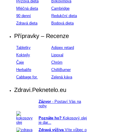
Rýžová dieta
Bílkovinová
Mléčná dieta
Cambridge
90 denní
Redukční dieta
Zdravá dieta
Bodová dieta
Přípravky – Recenze
Tabletky
Adipex retard
Koktejly
Lipoxal
Čaje
Chróm
Herbalife
ChilliBurner
Cabbage for.
Zelená káva
Zdravi.Peknetelo.eu
Zázvor
- Postaví Vás na
nohy
Poznáte ho?
Kokosový olej
je dar...
Zdravá výživa
Víte vůbec o