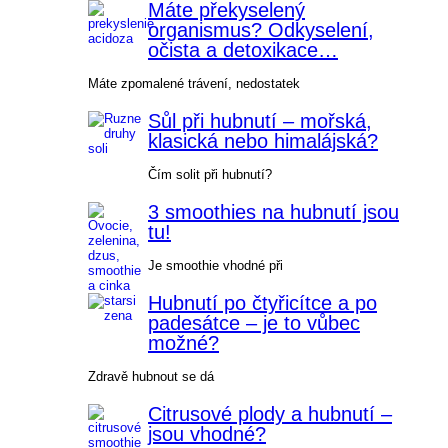
Máte překyselený
organismus? Odkyselení,
očista a detoxikace…
Máte zpomalené trávení, nedostatek
Sůl při hubnutí – mořská,
klasická nebo himalájská?
Čím solit při hubnutí?
3 smoothies na hubnutí jsou
tu!
Je smoothie vhodné při
Hubnutí po čtyřicítce a po
padesátce – je to vůbec
možné?
Zdravě hubnout se dá
Citrusové plody a hubnutí –
jsou vhodné?