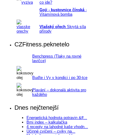
co jde?
Goji - kustovnice čínská
-
Vitamínová bomba
Vlašský ořech
Skrytá síla
přírody
CZFitness.peknetelo
Benchpress (Tlaky na rovné
lavičce)
Buďte i Vy v kondici i po 30-tce
Plavání – dokonalá aktivita pro
každého
Dnes nejčtenejší
Energetická hodnota potravin &#...
Bmi index – kalkulačka
4 recepty na lahodné kaše vhodn...
Účinné cvičení – cviky na...