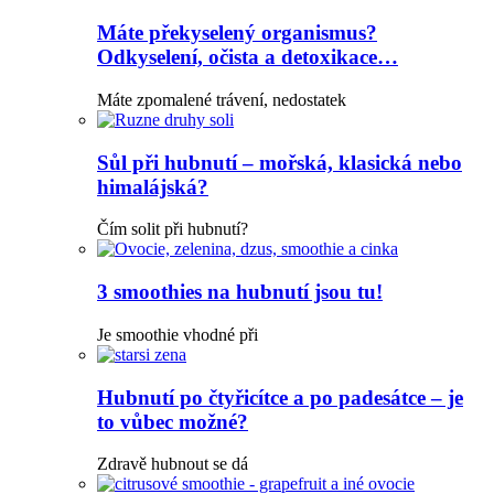
Máte překyselený organismus?
Odkyselení, očista a detoxikace…
Máte zpomalené trávení, nedostatek
Sůl při hubnutí – mořská, klasická nebo
himalájská?
Čím solit při hubnutí?
3 smoothies na hubnutí jsou tu!
Je smoothie vhodné při
Hubnutí po čtyřicítce a po padesátce – je
to vůbec možné?
Zdravě hubnout se dá