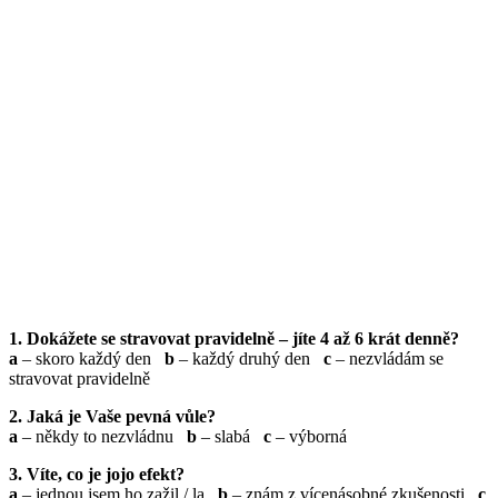
1. Dokážete se stravovat pravidelně – jíte 4 až 6 krát denně?
a
– skoro každý den
b
– každý druhý den
c
– nezvládám se
stravovat pravidelně
2. Jaká je Vaše pevná vůle?
a
– někdy to nezvládnu
b
– slabá
c
– výborná
3. Víte, co je jojo efekt?
a
– jednou jsem ho zažil / la
b
– znám z vícenásobné zkušenosti
c