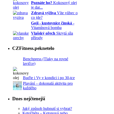
Poznáte ho?
Kokosový olej
je dar...
Zdravá výživa
Víte vůbec o
co jde?
Goji - kustovnice čínská
-
Vitamínová bomba
Vlašský ořech
Skrytá síla
přírody
CZFitness.peknetelo
Benchpress (Tlaky na rovné
lavičce)
Buďte i Vy v kondici i po 30-tce
Plavání – dokonalá aktivita pro
každého
Dnes nejčtenejší
Jaký způsob hubnutí si vybrat?
KetoDiéta – Ketonová nebo...