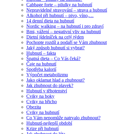
Cabbage forte – pilulky na hubnutí
Nepravidelné stravování – strava a hubnutí
Alkohol při hubnutí – pivo, víno,…
14 denní dieta na hubnutí
Nordic walking – na hubnutí i pro zdraví
Bmi, vážení – negativní vliv na hubnutí
Dietní jídelníček na celý týden
Pochopte rozdíl a podaří se Vám zhubnout
Jaký způsob hubnutí si vybrat?
Hubnutí – fakta
Špatná dieta – Co Vás čeká?
Čaje na hubnutí
Spotřeba kalorií
Výpočet metabolizmu
Jako oklamat hlad a zhubnout?
Jak zhubnout do plavek?
Hubnutí v těhotenství
Cviky na boky
Cviky na břicho
Obezita
Cviky na hubnutí
Co Vám nepomůže natrvalo zhubnout?
Hubnutí-nejlepší období
Krize při hubnutí
Jak zhubnout do léta