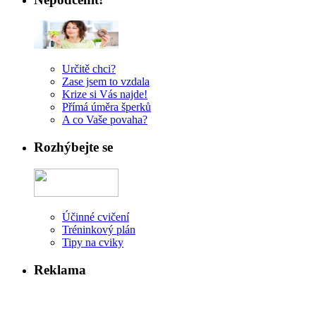
Určitě chci?
Zase jsem to vzdala
Krize si Vás najde!
Přímá úměra šperků
A co Vaše povaha?
Rozhýbejte se
Účinné cvičení
Tréninkový plán
Tipy na cviky
Reklama