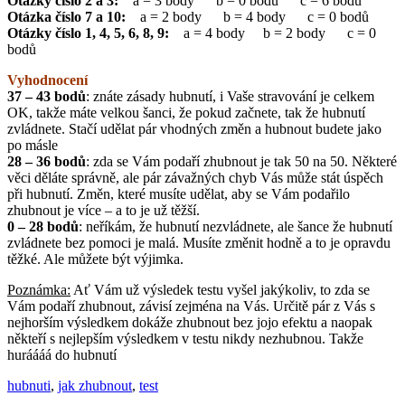
Otázky číslo 2 a 3:
a = 3 body b = 0 bodů c = 6 bodů
Otázka číslo 7 a 10:
a = 2 body b = 4 body c = 0 bodů
Otázky číslo 1, 4, 5, 6, 8, 9:
a = 4 body b = 2 body c = 0
bodů
Vyhodnocení
37 – 43 bodů
: znáte zásady hubnutí, i Vaše stravování je celkem
OK, takže máte velkou šanci, že pokud začnete, tak že hubnutí
zvládnete. Stačí udělat pár vhodných změn a hubnout budete jako
po másle
28 – 36 bodů
: zda se Vám podaří zhubnout je tak 50 na 50. Některé
věci děláte správně, ale pár závažných chyb Vás může stát úspěch
při hubnutí. Změn, které musíte udělat, aby se Vám podařilo
zhubnout je více – a to je už těžší.
0 – 28 bodů
: neříkám, že hubnutí nezvládnete, ale šance že hubnutí
zvládnete bez pomoci je malá. Musíte změnit hodně a to je opravdu
těžké. Ale můžete být výjimka.
Poznámka:
Ať Vám už výsledek testu vyšel jakýkoliv, to zda se
Vám podaří zhubnout, závisí zejména na Vás. Určitě pár z Vás s
nejhorším výsledkem dokáže zhubnout bez jojo efektu a naopak
někteří s nejlepším výsledkem v testu nikdy nezhubnou. Takže
huráááá do hubnutí
hubnuti
,
jak zhubnout
,
test