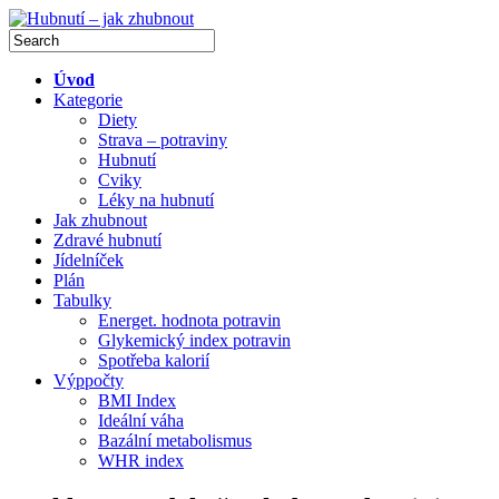
Úvod
Kategorie
Diety
Strava – potraviny
Hubnutí
Cviky
Léky na hubnutí
Jak zhubnout
Zdravé hubnutí
Jídelníček
Plán
Tabulky
Energet. hodnota potravin
Glykemický index potravin
Spotřeba kalorií
Výppočty
BMI Index
Ideální váha
Bazální metabolismus
WHR index