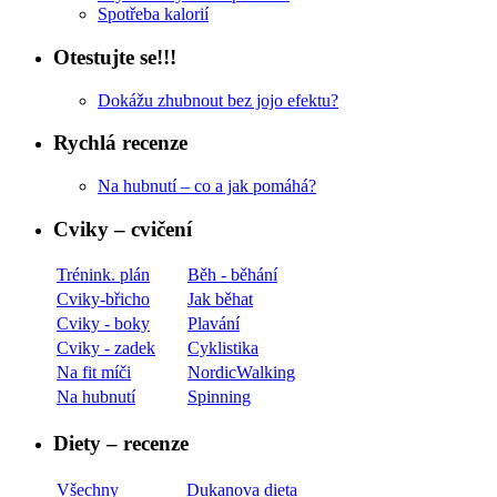
Spotřeba kalorií
Otestujte se!!!
Dokážu zhubnout bez jojo efektu?
Rychlá recenze
Na hubnutí – co a jak pomáhá?
Cviky – cvičení
Trénink. plán
Běh - běhání
Cviky-břicho
Jak běhat
Cviky - boky
Plavání
Cviky - zadek
Cyklistika
Na fit míči
NordicWalking
Na hubnutí
Spinning
Diety – recenze
Všechny
Dukanova dieta