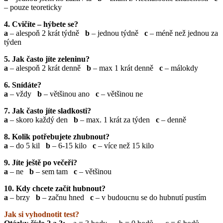
– pouze teoreticky
4. Cvičíte – hýbete se?
a
– alespoň 2 krát týdně
b
– jednou týdně
c
– méně než jednou za
týden
5. Jak často jíte zeleninu?
a
– alespoň 2 krát denně
b
– max 1 krát denně
c
– málokdy
6. Snídáte?
a
– vždy
b
– většinou ano
c
– většinou ne
7. Jak často jíte sladkosti?
a
– skoro každý den
b
– max. 1 krát za týden
c
– denně
8. Kolik potřebujete zhubnout?
a
– do 5 kil
b
– 6-15 kilo
c
– více než 15 kilo
9. Jíte ještě po večeři?
a
– ne
b
– sem tam
c
– většinou
10. Kdy chcete začít hubnout?
a
– brzy
b
– začnu hned
c
– v budoucnu se do hubnutí pustím
Jak si vyhodnotit test?