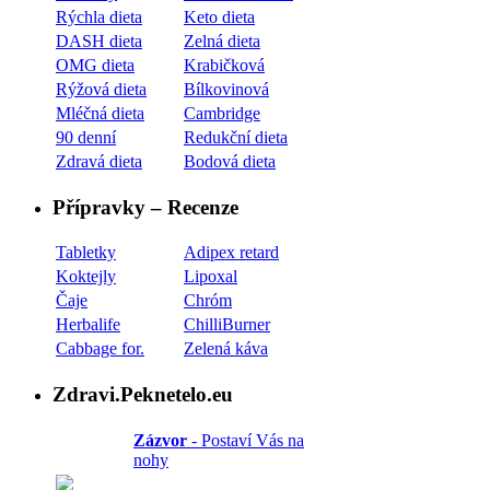
Rýchla dieta
Keto dieta
DASH dieta
Zelná dieta
OMG dieta
Krabičková
Rýžová dieta
Bílkovinová
Mléčná dieta
Cambridge
90 denní
Redukční dieta
Zdravá dieta
Bodová dieta
Přípravky – Recenze
Tabletky
Adipex retard
Koktejly
Lipoxal
Čaje
Chróm
Herbalife
ChilliBurner
Cabbage for.
Zelená káva
Zdravi.Peknetelo.eu
Zázvor
- Postaví Vás na
nohy