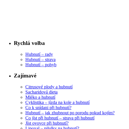
Rychlá volba
Hubnutí – rady
Hubnutí – strava
Hubnutí – pohyb
Zajímavé
Citrusové plody a hubnutí
Sacharidová dieta
Mléko a hubnutí
Cyklistika – jízda na kole a hubnutí
Co k snídani při hubnutí?
Hubnutí – jak zhubnout po porodu pokud kojím?
Co jíst při hubnutí – strava při hubnutí
Jíst ovovce při hubnutí?
Lipoxal – pilulky na hubnutí?