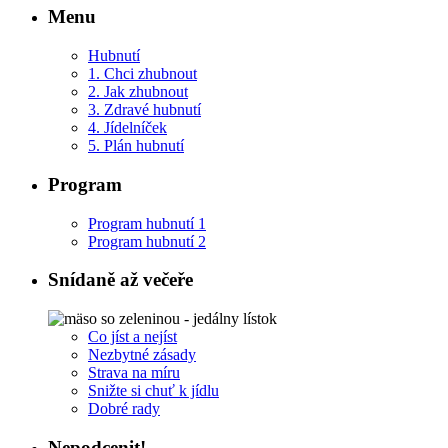
Menu
Hubnutí
1. Chci zhubnout
2. Jak zhubnout
3. Zdravé hubnutí
4. Jídelníček
5. Plán hubnutí
Program
Program hubnutí 1
Program hubnutí 2
Snídaně až večeře
Co jíst a nejíst
Nezbytné zásady
Strava na míru
Snižte si chuť k jídlu
Dobré rady
Nepodcenit!