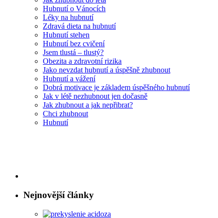
Hubnutí o Vánocích
Léky na hubnutí
Zdravá dieta na hubnutí
Hubnutí stehen
Hubnutí bez cvičení
Jsem tlustá – tlustý?
Obezita a zdravotní rizika
Jako nevzdat hubnutí a úspěšně zhubnout
Hubnutí a vážení
Dobrá motivace je základem úspěšného hubnutí
Jak v létě nezhubnout jen dočasně
Jak zhubnout a jak nepřibrat?
Chci zhubnout
Hubnutí
Nejnovější články