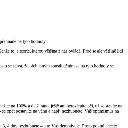
 přehnaně na tyto hodnoty.
že to je teorie, kterou většina z nás ovládá. Proč se ale většině lidí
 často se stává, že přehnaným soustředěním se na tyto hodnoty se
žíte na 100% a další ráno, ještě ani nerozlepíte oči, už se stavíte na
o se opět postavíte na váhu a např. nezhubnete. Váš optimismus na
i 3, 4 dny nezhubnete – a to Vás demotivuje. Proto pokud chcete