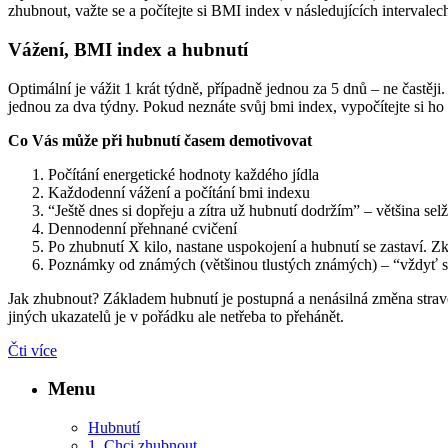
zhubnout, važte se a počítejte si BMI index v následujících intervalec
Vážení, BMI index a hubnutí
Optimální je vážit 1 krát týdně, případně jednou za 5 dnů – ne častěji.
jednou za dva týdny. Pokud neznáte svůj bmi index, vypočítejte si h
Co Vás může při hubnutí časem demotivovat
Počítání energetické hodnoty každého jídla
Každodenní vážení a počítání bmi indexu
“Ještě dnes si dopřeju a zítra už hubnutí dodržím” – většina selž
Dennodenní přehnané cvičení
Po zhubnutí X kilo, nastane uspokojení a hubnutí se zastaví. Z
Poznámky od známých (většinou tlustých známých) – “vždyť si 
Jak zhubnout? Základem hubnutí je postupná a nenásilná změna stravov
jiných ukazatelů je v pořádku ale netřeba to přehánět.
Čti více
Menu
Hubnutí
1. Chci zhubnout