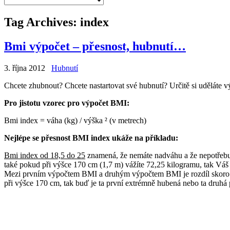
Tag Archives:
index
Bmi výpočet – přesnost, hubnutí…
3. října 2012
Hubnutí
Chcete zhubnout? Chcete nastartovat své hubnutí? Určitě si uděláte 
Pro jistotu vzorec pro výpočet BMI:
Bmi index = váha (kg) / výška ² (v metrech)
Nejlépe se přesnost BMI index ukáže na příkladu:
Bmi index od 18,5 do 25
znamená, že nemáte nadváhu a že nepotřebuj
také pokud při výšce 170 cm (1,7 m) vážíte 72,25 kilogramu, tak Váš 
Mezi prvním výpočtem BMI a druhým výpočtem BMI je rozdíl skoro 1
při výšce 170 cm, tak buď je ta první extrémně hubená nebo ta druhá 