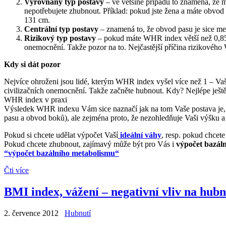
Vyrovnaný typ postavy
– ve většině případů to znamená, že m
nepotřebujete zhubnout. Příklad: pokud jste žena a máte ob
131 cm.
Centrální typ postavy
– znamená to, že obvod pasu je sice me
Rizikový typ postavy
– pokud máte WHR index větší než 0,85 (
onemocnění. Takže pozor na to. Nejčastější příčina rizikového 
Kdy si dát pozor
Nejvíce ohroženi jsou lidé, kterým WHR index vyšel více než 1 – Vaše
civilizačních onemocnění. Takže začněte hubnout. Kdy? Nejlépe ještě
WHR index v praxi
Výsledek WHR indexu Vám sice naznačí jak na tom Vaše postava je, a
pasu a obvod boků), ale zejména proto, že nezohledňuje Vaši výšku a
Pokud si chcete udělat výpočet Vaší
ideální váhy
, resp. pokud chcete 
Pokud chcete zhubnout, zajímavý může být pro Vás i
výpočet bazál
“výpočet bazálního metabolismu“
Čti více
BMI index, vážení – negativní vliv na hubn
2. července 2012
Hubnutí