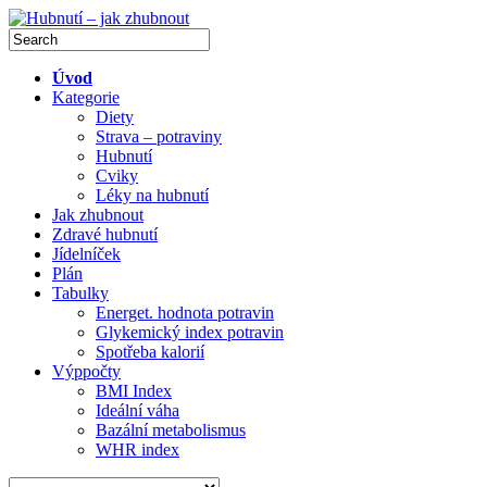
Úvod
Kategorie
Diety
Strava – potraviny
Hubnutí
Cviky
Léky na hubnutí
Jak zhubnout
Zdravé hubnutí
Jídelníček
Plán
Tabulky
Energet. hodnota potravin
Glykemický index potravin
Spotřeba kalorií
Výppočty
BMI Index
Ideální váha
Bazální metabolismus
WHR index