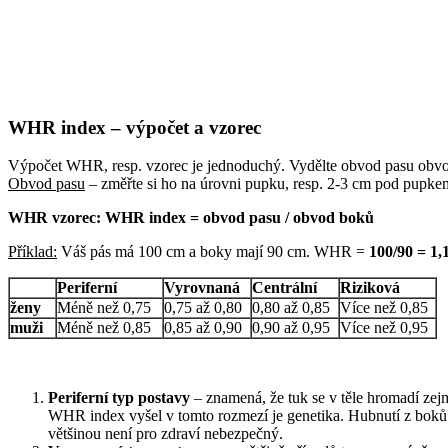
WHR index – výpočet a vzorec
Výpočet WHR, resp. vzorec je jednoduchý. Vydělte obvod pasu obv
Obvod pasu
– změřte si ho na úrovni pupku, resp. 2-3 cm pod pupk
WHR vzorec: WHR index = obvod pasu / obvod boků
Příklad:
Váš pás má 100 cm a boky mají 90 cm. WHR =
100/90 = 1,1
Periferní
Vyrovnaná
Centrální
Riziková
ženy
Méně než 0,75
0,75 až 0,80
0,80 až 0,85
Více než 0,85
muži
Méně než 0,85
0,85 až 0,90
0,90 až 0,95
Více než 0,95
Periferní typ postavy
– znamená, že tuk se v těle hromadí zej
WHR index vyšel v tomto rozmezí je genetika. Hubnutí z boků a 
většinou není pro zdraví nebezpečný.