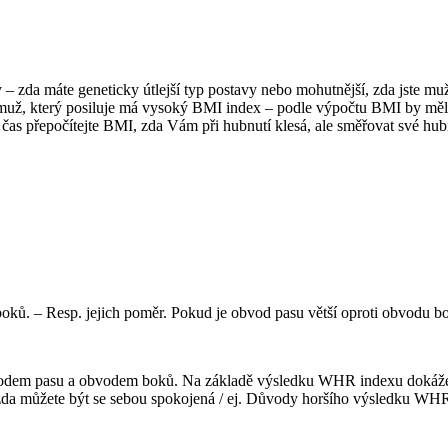
zda máte geneticky útlejší typ postavy nebo mohutnější, zda jste muž
ad muž, který posiluje má vysoký BMI index – podle výpočtu BMI by mě
a čas přepočítejte BMI, zda Vám při hubnutí klesá, ale směřovat své hu
. – Resp. jejich poměr. Pokud je obvod pasu větší oproti obvodu bo
em pasu a obvodem boků. Na základě výsledku WHR indexu dokážete zj
a můžete být se sebou spokojená / ej. Důvody horšího výsledku WHR in