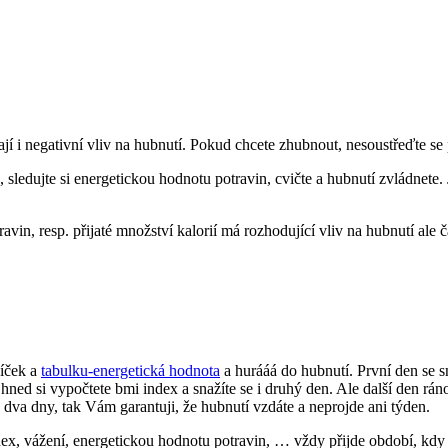
ají i negativní vliv na hubnutí. Pokud chcete zhubnout, nesoustřeďte se
ledujte si energetickou hodnotu potravin, cvičte a hubnutí zvládnete. Jen
ravin, resp. přijaté množství kalorií má rozhodující vliv na hubnutí ale
níček a
tabulku-energetická hodnota
a hurááá do hubnutí. První den se sna
ned si vypočtete bmi index a snažíte se i druhý den. Ale další den rán
 dva dny, tak Vám garantuji, že hubnutí vzdáte a neprojde ani týden.
dex, vážení, energetickou hodnotu potravin, … vždy přijde období, kdy 