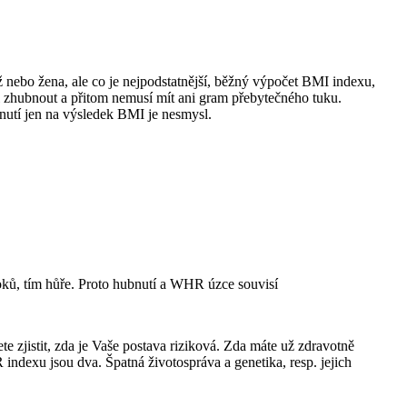
 nebo žena, ale co je nejpodstatnější, běžný výpočet BMI indexu,
l zhubnout a přitom nemusí mít ani gram přebytečného tuku.
bnutí jen na výsledek BMI je nesmysl.
ků, tím hůře. Proto hubnutí a WHR úzce souvisí
istit, zda je Vaše postava riziková. Zda máte už zdravotně
dexu jsou dva. Špatná životospráva a genetika, resp. jejich