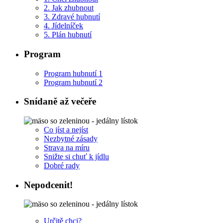
2. Jak zhubnout
3. Zdravé hubnutí
4. Jídelníček
5. Plán hubnutí
Program
Program hubnutí 1
Program hubnutí 2
Snídaně až večeře
Co jíst a nejíst
Nezbytné zásady
Strava na míru
Snižte si chuť k jídlu
Dobré rady
Nepodcenit!
Určitě chci?