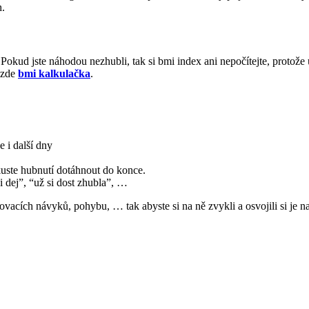
h.
 Pokud jste náhodou nezhubli, tak si bmi index ani nepočítejte, protože 
o zde
bmi kalkulačka
.
e i další dny
kuste hubnutí dotáhnout do konce.
dej”, “už si dost zhubla”, …
acích návyků, pohybu, … tak abyste si na ně zvykli a osvojili si je na