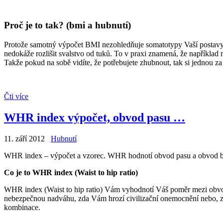
Proč je to tak? (bmi a hubnutí)
Protože samotný výpočet BMI nezohledňuje somatotypy Vaší postavy – 
nedokáže rozlišit svalstvo od tuků. To v praxi znamená, že napříkl
Takže pokud na sobě vidíte, že potřebujete zhubnout, tak si jednou z
Čti více
WHR index výpočet, obvod pasu …
11. září 2012
Hubnutí
WHR index – výpočet a vzorec. WHR hodnotí obvod pasu a obvod boků
Co je to WHR index (Waist to hip ratio)
WHR index (Waist to hip ratio) Vám vyhodnotí Váš poměr mezi obvod
nebezpečnou nadváhu, zda Vám hrozí civilizační onemocnění nebo, zd
kombinace.