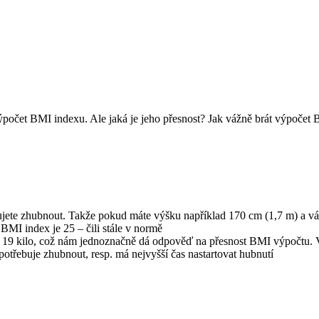
výpočet BMI indexu. Ale jaká je jeho přesnost? Jak vážně brát výpočet
ete zhubnout. Takže pokud máte výšku například 170 cm (1,7 m) a váží
BMI index je 25 – čili stále v normě
9 kilo, což nám jednoznačně dá odpověď na přesnost BMI výpočtu. Vžd
potřebuje zhubnout, resp. má nejvyšší čas nastartovat hubnutí