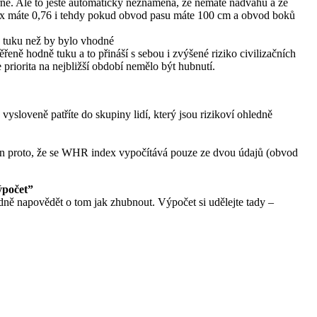
rně. Ale to ještě automaticky neznamená, že nemáte nadváhu a že
ex máte 0,76 i tehdy pokud obvod pasu máte 100 cm a obvod boků
e tuku než by bylo vhodné
ně hodně tuku a to přináší s sebou i zvýšené riziko civilizačních
priorita na nejbližší období nemělo být hubnutí.
ysloveně patříte do skupiny lidí, který jsou rizikoví ohledně
jen proto, že se WHR index vypočítává pouze ze dvou údajů (obvod
ýpočet”
odně napovědět o tom jak zhubnout. Výpočet si udělejte tady –