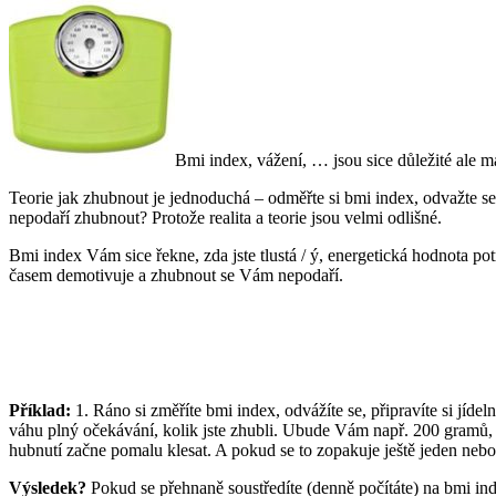
Bmi index, vážení, … jsou sice důležité ale m
Teorie jak zhubnout je jednoduchá – odměřte si bmi index, odvažte se, s
nepodaří zhubnout? Protože realita a teorie jsou velmi odlišné.
Bmi index Vám sice řekne, zda jste tlustá / ý, energetická hodnota pot
časem demotivuje a zhubnout se Vám nepodaří.
Příklad:
1. Ráno si změříte bmi index, odvážíte se, připravíte si jídel
váhu plný očekávání, kolik jste zhubli. Ubude Vám např. 200 gramů, h
hubnutí začne pomalu klesat. A pokud se to zopakuje ještě jeden nebo
Výsledek?
Pokud se přehnaně soustředíte (denně počítáte) na bmi in