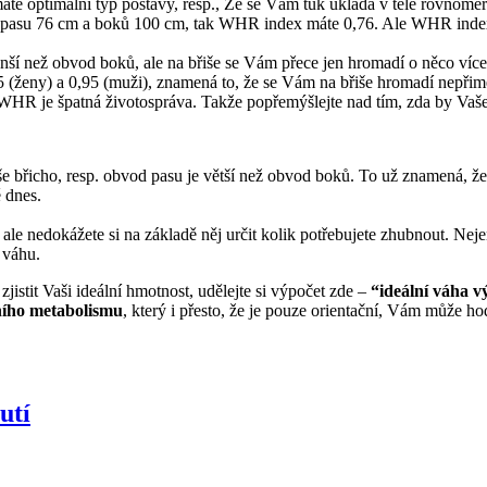
áte optimální typ postavy, resp., Že se Vám tuk ukládá v těle rovnomě
vod pasu 76 cm a boků 100 cm, tak WHR index máte 0,76. Ale WHR ind
nší než obvod boků, ale na břiše se Vám přece jen hromadí o něco víc
ženy) a 0,95 (muži), znamená to, že se Vám na břiše hromadí nepřiměře
WHR je špatná životospráva. Takže popřemýšlejte nad tím, zda by Vaše 
 břicho, resp. obvod pasu je větší než obvod boků. To už znamená, že v
 dnes.
le nedokážete si na základě něj určit kolik potřebujete zhubnout. Ne
 váhu.
zjistit Vaši ideální hmotnost, udělejte si výpočet zde –
“ideální váha v
ního metabolismu
, který i přesto, že je pouze orientační, Vám může h
utí