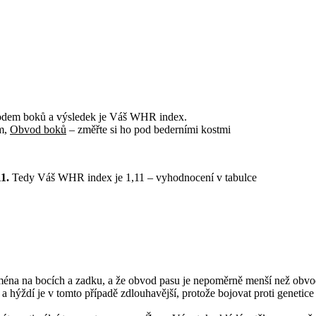
odem boků a výsledek je Váš WHR index.
em,
Obvod boků
– změřte si ho pod bederními kostmi
1.
Tedy Váš WHR index je 1,11 – vyhodnocení v tabulce
ména na bocích a zadku, a že obvod pasu je nepoměrně menší než obvod
hýždí je v tomto případě zdlouhavější, protože bojovat proti genetice 